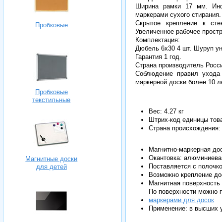
Ширина рамки 17 мм. Ин
маркерами сухого стирания
Скрытое крепление к сте
Пробковые
Увеличенное рабочее прост
Комплектация:
Дюбель 6х30 4 шт. Шуруп ун
Гарантия 1 год.
Страна производитель Росс
Соблюдение правил ухода 
маркерной доски более 10 л
Пробковые
текстильные
Вес: 4.27 кг
Штрих-код единицы тов
Страна происхождения:
Магнитно-маркерная дос
Окантовка: алюминиева
Магнитные доски
Поставляется с полочко
для детей
Возможно крепление дос
Магнитная поверхность
По поверхности можно п
маркерами для досок
Применение: в высших 