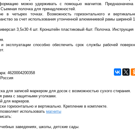
формацию можно удерживать с помощью магнитов. Предназначена
. Съемная полочка для принадлежностей.
не в четырех точках. Возможность горизонтального и вертикально
ранство за счет использования утонченной алюминиевой рамы шириной 1
иверсал 3,5х30 4 шт. Кронштейн пластиковый 4шт. Полочка. Инструкция
ия.
и эксплуатации способно обеспечить срок службы рабочей поверхн
ет.
ара:
4620004200358
 Россия
ка для записей маркером для досок с возможностью сухого стирания.
я рама с защитными уголками.
й для маркеров.
ки горизонтально и вертикально. Крепление в комплекте.
 позволяет использовать
магниты
исать:
учебных заведениях, школы, детские сады.