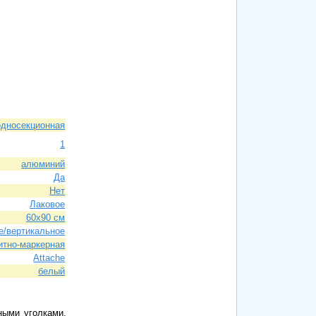
односекционная
1
алюминий
Да
Нет
Лаковое
60х90 см
е/вертикальное
итно-маркерная
Attache
белый
ными уголками.