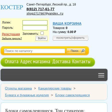
Санкт-Петербург
,
Лесной пр., д. 18
8(812) 717-61-77
shop2717907@yandex.ru
Логин:
ВАША КОРЗИНА
Пароль:
Товаров:
0
На сумму:
0.00
Запомнить:
Регистрация
Забыли пароль?
Оплата
Адрес магазина
Доставка
Контакты
Tog
Отделы магазина
>
Канцелярские товары
>
Бумага и бумажные изделия
>
Блоки самоклеящиеся
Блоки самоклеящиеся. Тон стикеров: