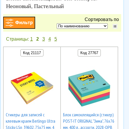
Неоновый, Пастельный
Сортировать по
Страницы:
1
2
3
4
5
Код 21117
Код 27767
Cтикеры для записей с
Блок самоклеящийся (стикер)
клеевым краем Berlingo Ultra
POST-IT ORIGINAL "Зима", 76х76
Sticky LSn_39602, 75х75 мм, 4
мм, 400 л., ассорти, 2028-OPB