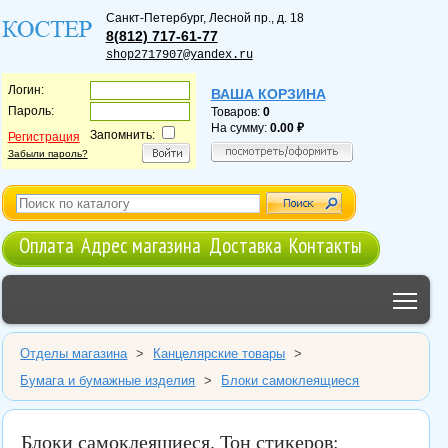
Санкт-Петербург
,
Лесной пр., д. 18
8(812) 717-61-77
shop2717907@yandex.ru
Логин:
ВАША КОРЗИНА
Пароль:
Товаров:
0
На сумму:
0.00
Запомнить:
Регистрация
Забыли пароль?
Оплата
Адрес магазина
Доставка
Контакты
Tog
Отделы магазина
>
Канцелярские товары
>
Бумага и бумажные изделия
>
Блоки самоклеящиеся
Блоки самоклеящиеся. Тон стикеров: