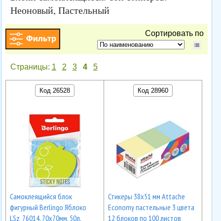
Неоновый, Пастельный
Сортировать по
Страницы:
1
2
3
4
5
Код 26528
Код 28960
Самоклеящийся блок
Стикеры 38x51 мм Attache
фигурный Berlingo Яблоко
Economy пастельные 3 цвета
LSz_76014, 70х70мм, 50л,
12 блоков по 100 листов