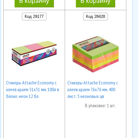
Код 29177
Код 28428
Стикеры Attache Economy с
Стикеры Attache Economy с
клеев.краем 51x51 мм, 100л в
клеев.краем 76х76 мм, 400
блоке, неон 12 бл
лист, 5 неоновых цв
В упаковке: 1 шт.