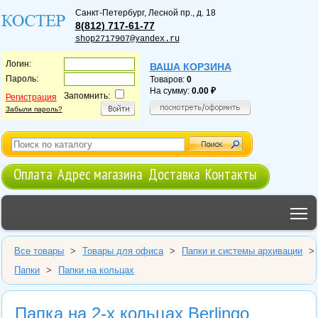
Санкт-Петербург
,
Лесной пр., д. 18
8(812) 717-61-77
shop2717907@yandex.ru
Логин:
ВАША КОРЗИНА
Пароль:
Товаров:
0
На сумму:
0.00
Запомнить:
Регистрация
Забыли пароль?
Оплата
Адрес магазина
Доставка
Контакты
T
Все товары
>
Товары для офиса
>
Папки и системы архивации
>
Папки
>
Папки на кольцах
Папка на 2-х кольцах Berlingo